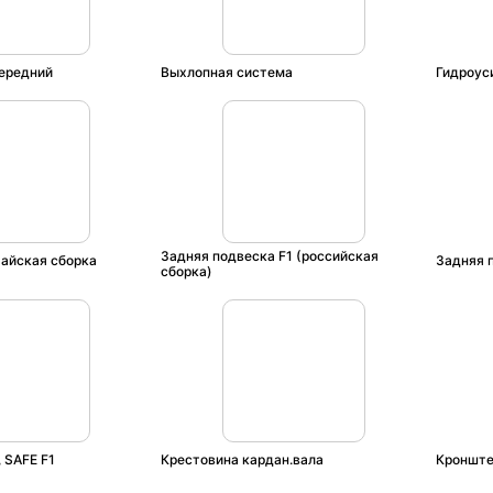
ередний
Выхлопная система
Гидроус
Задняя подвеска F1 (российская
тайская сборка
Задняя 
сборка)
 SAFE F1
Крестовина кардан.вала
Кронште