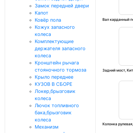
Замок передней двери
Капот
Ковёр пола
Вал карданный п
Кожух запасного
колеса
Комплектующие
держателя запасного
колеса
Кронштейн рычага
стояночного тормоза
Задний мост, Ки
Крыло переднее
КУЗОВ В СБОРЕ
Локер,брызговик
колеса
Лючок топливного
бака,брызговик
колеса
Колонка рулевая,
Механизм