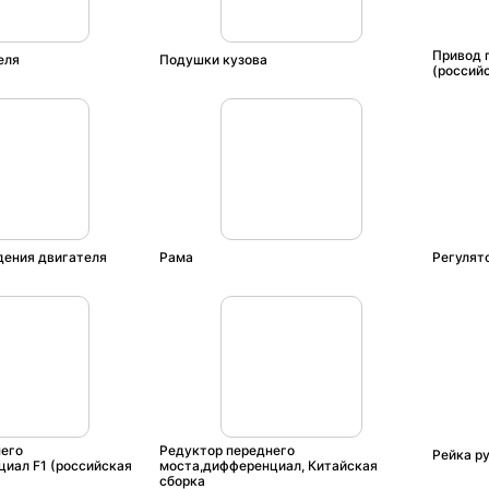
Привод 
еля
Подушки кузова
(россий
дения двигателя
Рама
Регулят
его
Редуктор переднего
Рейка ру
иал F1 (российская
моста,дифференциал, Китайская
сборка