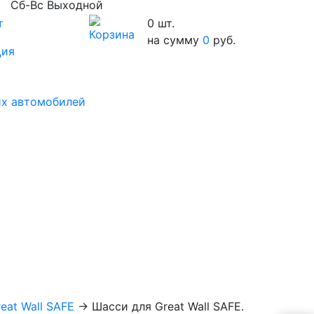
Сб-Вс Выходной
т
0
шт.
на сумму
0
руб.
ция
их автомобилей
eat Wall SAFE
→
Шасси для Great Wall SAFE.