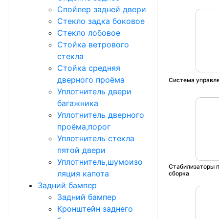
Спойлер задней двери
Стекло задка боковое
Стекло лобовое
Стойка ветрового
стекла
Стойка средняя
дверного проёма
Система управл
Уплотнитель двери
багажника
Уплотнитель дверного
проёма,порог
Уплотнитель стекла
пятой двери
Уплотнитель,шумоизо
Стабилизаторы 
ляция капота
сборка
Задний бампер
Задний бампер
Кронштейн заднего