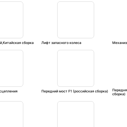
й,Китайская сборка
Лифт запасного колеса
Механиз
Передня
сцепления
Передний мост F1 (российская сборка)
сборка)