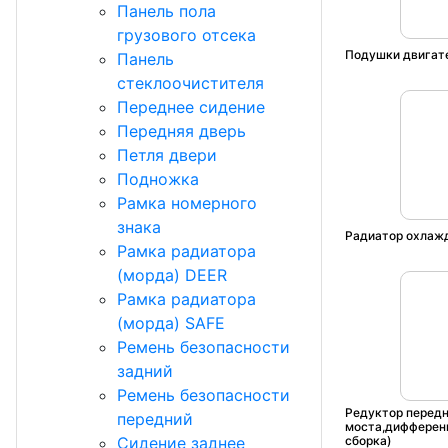
Панель пола
грузового отсека
Подушки двигат
Панель
стеклоочистителя
Переднее сидение
Передняя дверь
Петля двери
Подножка
Рамка номерного
знака
Радиатор охлаж
Рамка радиатора
(морда) DEER
Рамка радиатора
(морда) SAFE
Ремень безопасности
задний
Ремень безопасности
Редуктор передн
передний
моста,дифференц
Сидение заднее
сборка)