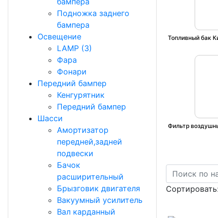
бампера
Подножка заднего
бампера
Освещение
Топливный бак К
LAMP (3)
Фара
Фонари
Передний бампер
Кенгурятник
Передний бампер
Шасси
Фильтр воздушн
Амортизатор
передней,задней
подвески
Бачок
расширительный
Брызговик двигателя
Сортировать
Вакуумный усилитель
Вал карданный