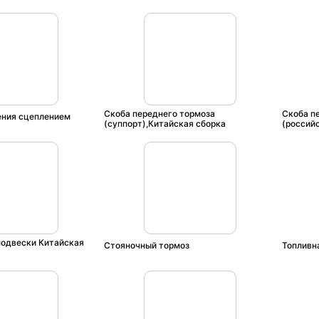
Скоба переднего тормоза
Скоба п
ения сцеплением
(суппорт),Китайская сборка
(россий
подвески Китайская
Стояночный тормоз
Топливн